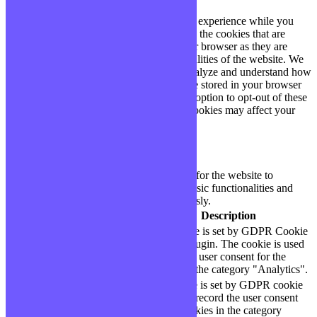
This website uses cookies to improve your experience while you
navigate through the website. Out of these, the cookies that are
categorized as necessary are stored on your browser as they are
essential for the working of basic functionalities of the website. We
also use third-party cookies that help us analyze and understand how
you use this website. These cookies will be stored in your browser
only with your consent. You also have the option to opt-out of these
cookies. But opting out of some of these cookies may affect your
browsing experience.
Necessary
Necessary
Toujours activé
Necessary cookies are absolutely essential for the website to
function properly. These cookies ensure basic functionalities and
security features of the website, anonymously.
Cookie
Durée
Description
This cookie is set by GDPR Cookie
cookielawinfo-
11
Consent plugin. The cookie is used
checbox-analytics
months
to store the user consent for the
cookies in the category "Analytics".
The cookie is set by GDPR cookie
cookielawinfo-
11
consent to record the user consent
checbox-functional
months
for the cookies in the category