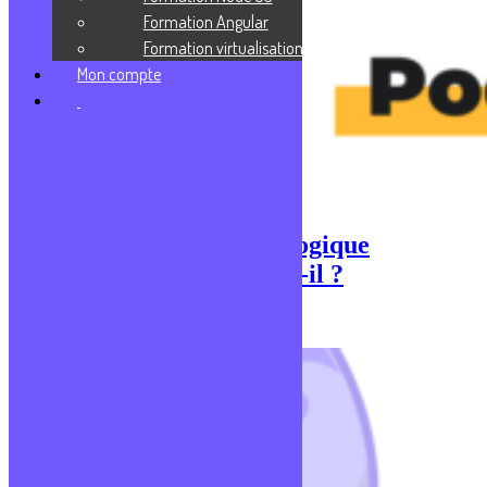
Formation Angular
Formation virtualisation
Mon compte
Comment un profil pédagogique
kinesthésique fonctionne-t-il ?
Publié le 23 février 2021