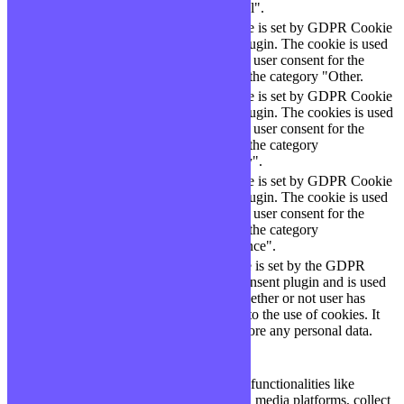
"Functional".
This cookie is set by GDPR Cookie
cookielawinfo-
11
Consent plugin. The cookie is used
checbox-others
months
to store the user consent for the
cookies in the category "Other.
This cookie is set by GDPR Cookie
Consent plugin. The cookies is used
cookielawinfo-
11
to store the user consent for the
checkbox-necessary
months
cookies in the category
"Necessary".
This cookie is set by GDPR Cookie
cookielawinfo-
Consent plugin. The cookie is used
11
checkbox-
to store the user consent for the
months
performance
cookies in the category
"Performance".
The cookie is set by the GDPR
Cookie Consent plugin and is used
11
viewed_cookie_policy
to store whether or not user has
months
consented to the use of cookies. It
does not store any personal data.
Functional
Functional
Functional cookies help to perform certain functionalities like
sharing the content of the website on social media platforms, collect