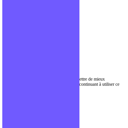
CGV
Liens utiles
Blog
Glossaire
Podcasts
Communauté Discord
À propos
Qui sommes-nous ?
Contact
Nous utilisons des cookies pour nous permettre de mieux
comprendre comment le site est utilisé. En continuant à utiliser ce
site, vous acceptez cette politique.
Paramètres
J'ACCEPTE
Fermer
Privacy Overview