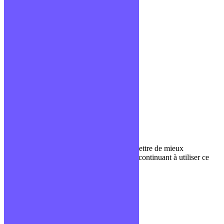
Mentions légales
CGV
Liens utiles
Blog
Glossaire
Podcasts
Communauté Discord
À propos
Qui sommes-nous ?
Contact
Nous utilisons des cookies pour nous permettre de mieux
comprendre comment le site est utilisé. En continuant à utiliser ce
site, vous acceptez cette politique.
Paramètres
J'ACCEPTE
Fermer