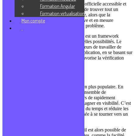
lisible. À cela, s’ajoute une documentation officielle accessible et
Formation Angular
surtout, compréhensible. Elle permet donc de trouver tout un
Formation virtualisation
ensemble d’informations, de manière rapide, alors que la
communauté, elle, est particulièrement active et en mesure
Mon compte
d’accompagner quiconque rencontrerait un problème.
D’un point de vue plus technique, Angular est un framework
régulièrement mis à jour, qui présente de belles possibilités. Le
MVVM permet par exemple aux développeurs de travailler de
manière séparée sur une seule section d’application, en se basant sur
une seule base de données. Le typescript favorise la vérification
statique et opérationnelle de la saisie.
Pourquoi se former à Angular ?
Angular est un framework qui est de plus en plus populaire. En
effet, ce dernier s’accompagne de tout un ensemble de
fonctionnalités permettant aux entrepreneurs de rapidement
développer leurs outils leur permettant de gagner en visibilité. C’est
pourquoi, si une entreprise souhaite gagner du temps et réduire les
coûts de production, elle pourrait être amenée à se tourner vers un
développeur web spécialisé dans Angular
Qu’il soit en freelance ou qu’il soit salarié, il est alors possible de
mettre en avant tout un ensemble d’avantages, comme la facilité