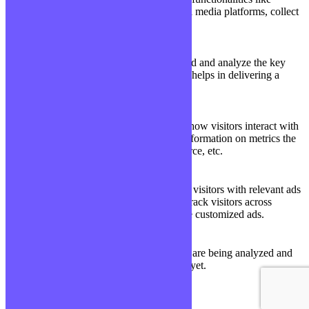
sharing the content of the website on social media platforms, collect
feedbacks, and other third-party features.
Performance
Performance
Performance cookies are used to understand and analyze the key
performance indexes of the website which helps in delivering a
better user experience for the visitors.
Analytics
Analytics
Analytical cookies are used to understand how visitors interact with
the website. These cookies help provide information on metrics the
number of visitors, bounce rate, traffic source, etc.
Advertisement
Advertisement
Advertisement cookies are used to provide visitors with relevant ads
and marketing campaigns. These cookies track visitors across
websites and collect information to provide customized ads.
Others
Others
Other uncategorized cookies are those that are being analyzed and
have not been classified into a category as yet.
Enregistrer & appliquer
Formation Développeur Web