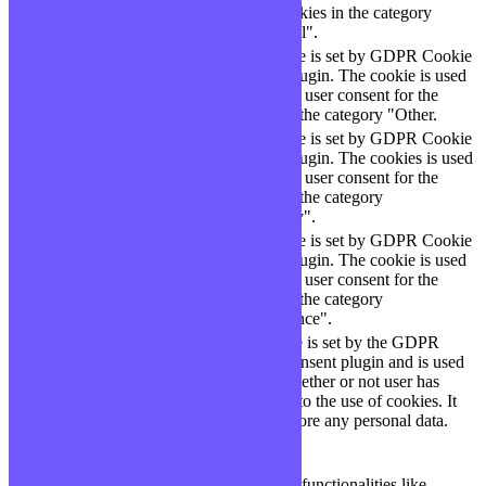
checbox-functional
months
for the cookies in the category
"Functional".
This cookie is set by GDPR Cookie
cookielawinfo-
11
Consent plugin. The cookie is used
checbox-others
months
to store the user consent for the
cookies in the category "Other.
This cookie is set by GDPR Cookie
Consent plugin. The cookies is used
cookielawinfo-
11
to store the user consent for the
checkbox-necessary
months
cookies in the category
"Necessary".
This cookie is set by GDPR Cookie
cookielawinfo-
Consent plugin. The cookie is used
11
checkbox-
to store the user consent for the
months
performance
cookies in the category
"Performance".
The cookie is set by the GDPR
Cookie Consent plugin and is used
11
viewed_cookie_policy
to store whether or not user has
months
consented to the use of cookies. It
does not store any personal data.
Functional
Functional
Functional cookies help to perform certain functionalities like