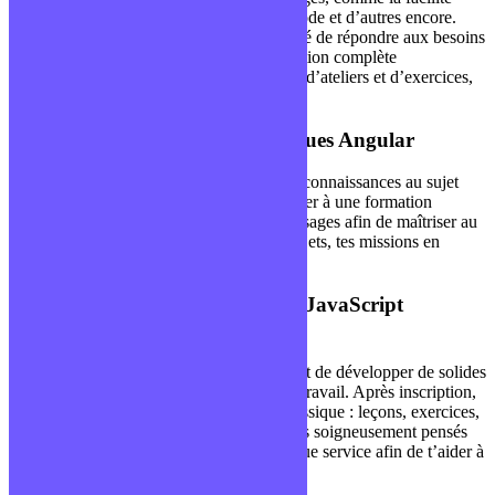
d’utilisation, la possibilité de réutiliser le code et d’autres encore.
Face à la demande, nous avons ainsi décidé de répondre aux besoins
des développeurs, en proposant une formation complète
accompagnée de supports de présentation, d’ateliers et d’exercices,
permettant de bien se former à Angular.JS.
Découvrez nos formations pratiques Angular
Tu souhaites découvrir ou approfondir tes connaissances au sujet
d’Angular ? Nous te proposons de participer à une formation
complète et pertinente sur Angular et ses usages afin de maîtriser au
mieux l’outil. De quoi aider à gérer tes projets, tes missions en
développement web du mieux possible.
Comment fonctionnent les cours JavaScript
proposés ?
Nos cours Angular et JavaScript permettent de développer de solides
compétences, reconnues sur le marché du travail. Après inscription,
la formation se déroule de manière très classique : leçons, exercices,
tu peux également compter sur des tutoriels soigneusement pensés
une équipe pédagogique à ton seul et unique service afin de t’aider à
gérer la pression de l’apprentissage.