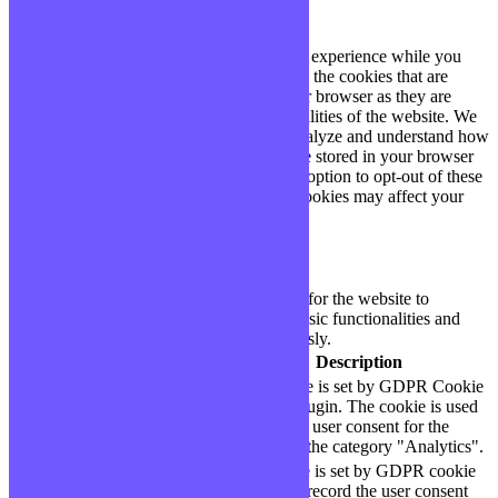
Privacy Overview
This website uses cookies to improve your experience while you
navigate through the website. Out of these, the cookies that are
categorized as necessary are stored on your browser as they are
essential for the working of basic functionalities of the website. We
also use third-party cookies that help us analyze and understand how
you use this website. These cookies will be stored in your browser
only with your consent. You also have the option to opt-out of these
cookies. But opting out of some of these cookies may affect your
browsing experience.
Necessary
Necessary
Toujours activé
Necessary cookies are absolutely essential for the website to
function properly. These cookies ensure basic functionalities and
security features of the website, anonymously.
Cookie
Durée
Description
This cookie is set by GDPR Cookie
cookielawinfo-
11
Consent plugin. The cookie is used
checbox-analytics
months
to store the user consent for the
cookies in the category "Analytics".
The cookie is set by GDPR cookie
cookielawinfo-
11
consent to record the user consent