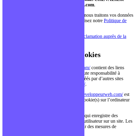
helloworld@formationdeveloppeurweb.com
.
Pour plus d’informations sur la façon dont nous traitons vos données
(type de données, finalité, destinataire…), lisez notre
Politique de
Confidentialité
.
Il est également possible de
déposer une réclamation auprès de la
CNIL
.
5 – Liens hypertextes et cookies
Le site
https://formationdeveloppeurweb.com/
contient des liens
hypertextes vers d’autres sites et dégage toute responsabilité à
propos de ces liens externes ou des liens créés par d’autres sites
vers
https://formationdeveloppeurweb.com/
.
La navigation sur le site
https://formationdeveloppeurweb.com/
est
susceptible de provoquer l’installation de cookie(s) sur l’ordinateur
de l’utilisateur.
Un « cookie » est un fichier de petite taille qui enregistre des
informations relatives à la navigation d’un utilisateur sur un site. Les
données ainsi obtenues permettent d’obtenir des mesures de
fréquentation, par exemple.