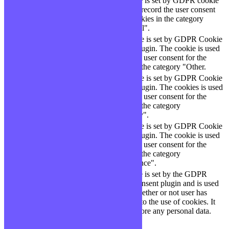
The cookie is set by GDPR cookie
cookielawinfo-
11
consent to record the user consent
checbox-functional
months
for the cookies in the category
"Functional".
This cookie is set by GDPR Cookie
cookielawinfo-
11
Consent plugin. The cookie is used
checbox-others
months
to store the user consent for the
cookies in the category "Other.
This cookie is set by GDPR Cookie
Consent plugin. The cookies is used
cookielawinfo-
11
to store the user consent for the
checkbox-necessary
months
cookies in the category
"Necessary".
This cookie is set by GDPR Cookie
cookielawinfo-
Consent plugin. The cookie is used
11
checkbox-
to store the user consent for the
months
performance
cookies in the category
"Performance".
The cookie is set by the GDPR
Cookie Consent plugin and is used
11
viewed_cookie_policy
to store whether or not user has
months
consented to the use of cookies. It
does not store any personal data.
Functional