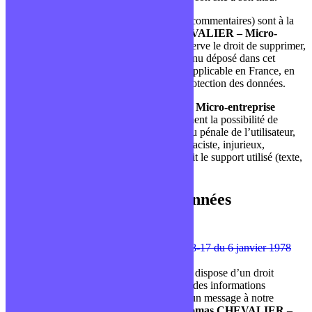
Des espaces interactifs (espace contact ou commentaires) sont à la
disposition des utilisateurs.
Thomas CHEVALIER – Micro-
entreprise Thomas CHEVALIER
se réserve le droit de supprimer,
sans mise en demeure préalable, tout contenu déposé dans cet
espace qui contreviendrait à la législation applicable en France, en
particulier aux dispositions relatives à la protection des données.
Le cas échéant,
Thomas CHEVALIER – Micro-entreprise
Thomas CHEVALIER
se réserve également la possibilité de
mettre en cause la responsabilité civile et/ou pénale de l’utilisateur,
notamment en cas de message à caractère raciste, injurieux,
diffamant, ou pornographique, quel que soit le support utilisé (texte,
photographie …).
4 – CNIL et gestion des données
personnelles.
Conformément aux dispositions de
la loi 78-17 du 6 janvier 1978
modifiée
, l’utilisateur du
site
https://formationdeveloppeurweb.com/
dispose d’un droit
d’accès, de modification et de suppression des informations
collectées. Pour exercer ce droit, envoyez un message à notre
Délégué à la Protection des Données :
Thomas CHEVALIER
–