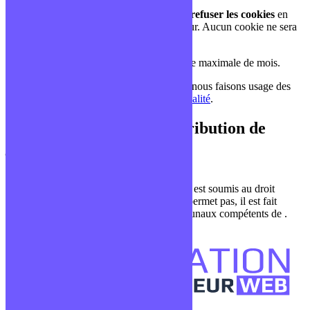
Vous avez la possibilité
d’accepter ou de refuser les cookies
en
modifiant les paramètres de votre navigateur. Aucun cookie ne sera
déposé sans votre consentement.
Les cookies sont enregistrés pour une durée maximale de mois.
Pour plus d’informations sur la façon dont nous faisons usage des
cookies, lisez notre
Politique de Confidentialité
.
6 – Droit applicable et attribution de
juridiction.
Tout litige en relation avec l’utilisation du
site
https://formationdeveloppeurweb.com/
est soumis au droit
français. En dehors des cas où la loi ne le permet pas, il est fait
attribution exclusive de juridiction aux tribunaux compétents de .