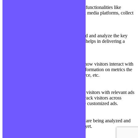
Functional
Functional cookies help to perform certain functionalities like
sharing the content of the website on social media platforms, collect
feedbacks, and other third-party features.
Performance
Performance
Performance cookies are used to understand and analyze the key
performance indexes of the website which helps in delivering a
better user experience for the visitors.
Analytics
Analytics
Analytical cookies are used to understand how visitors interact with
the website. These cookies help provide information on metrics the
number of visitors, bounce rate, traffic source, etc.
Advertisement
Advertisement
Advertisement cookies are used to provide visitors with relevant ads
and marketing campaigns. These cookies track visitors across
websites and collect information to provide customized ads.
Others
Others
Other uncategorized cookies are those that are being analyzed and
have not been classified into a category as yet.
Enregistrer & appliquer