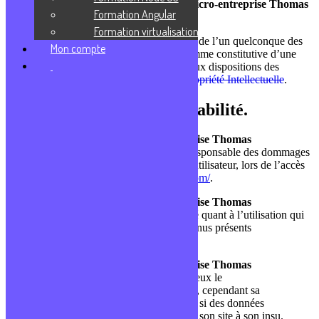
préalable de
Thomas CHEVALIER – Micro-entreprise Thomas
Formation Angular
CHEVALIER
.
Formation virtualisation
Toute exploitation non autorisée du site ou de l’un quelconque des
Mon compte
éléments qu’il contient sera considérée comme constitutive d’une
contrefaçon et poursuivie conformément aux dispositions des
articles
L.335-2 et suivants du Code de Propriété Intellectuelle
.
3 – Limitations de responsabilité.
Thomas CHEVALIER – Micro-entreprise Thomas
CHEVALIER
ne pourra être tenu pour responsable des dommages
directs et indirects causés au matériel de l’utilisateur, lors de l’accès
au site
https://formationdeveloppeurweb.com/
.
Thomas CHEVALIER – Micro-entreprise Thomas
CHEVALIER
décline toute responsabilité quant à l’utilisation qui
pourrait être faite des informations et contenus présents
sur
https://formationdeveloppeurweb.com/
.
Thomas CHEVALIER – Micro-entreprise Thomas
CHEVALIER
s’engage à sécuriser au mieux le
site
https://formationdeveloppeurweb.com/
, cependant sa
responsabilité ne pourra être mise en cause si des données
indésirables sont importées et installées sur son site à son insu.