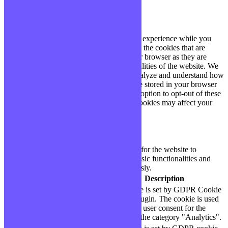
Privacy Overview
This website uses cookies to improve your experience while you
navigate through the website. Out of these, the cookies that are
categorized as necessary are stored on your browser as they are
essential for the working of basic functionalities of the website. We
also use third-party cookies that help us analyze and understand how
you use this website. These cookies will be stored in your browser
only with your consent. You also have the option to opt-out of these
cookies. But opting out of some of these cookies may affect your
browsing experience.
Necessary
Necessary
Toujours activé
Necessary cookies are absolutely essential for the website to
function properly. These cookies ensure basic functionalities and
security features of the website, anonymously.
Cookie
Durée
Description
This cookie is set by GDPR Cookie
cookielawinfo-
11
Consent plugin. The cookie is used
checbox-analytics
months
to store the user consent for the
cookies in the category "Analytics".