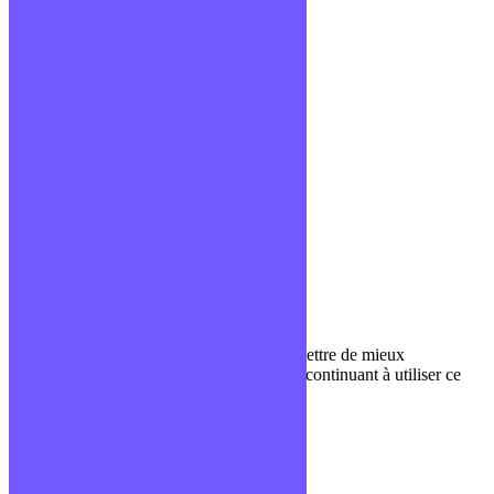
Confidentialité
Mentions légales
CGV
Liens utiles
Blog
Glossaire
Podcasts
Communauté Discord
À propos
Qui sommes-nous ?
Contact
Nous utilisons des cookies pour nous permettre de mieux
comprendre comment le site est utilisé. En continuant à utiliser ce
site, vous acceptez cette politique.
Paramètres
J'ACCEPTE
Fermer