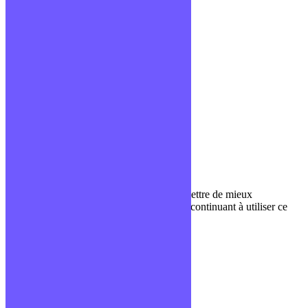
Mentions légales
CGV
Liens utiles
Blog
Glossaire
Podcasts
Communauté Discord
À propos
Qui sommes-nous ?
Contact
Nous utilisons des cookies pour nous permettre de mieux
comprendre comment le site est utilisé. En continuant à utiliser ce
site, vous acceptez cette politique.
Paramètres
J'ACCEPTE
Fermer
Privacy Overview