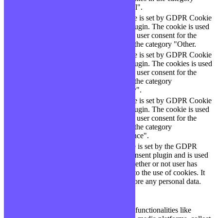
"Functional".
This cookie is set by GDPR Cookie
cookielawinfo-
11
Consent plugin. The cookie is used
checbox-others
months
to store the user consent for the
cookies in the category "Other.
This cookie is set by GDPR Cookie
Consent plugin. The cookies is used
cookielawinfo-
11
to store the user consent for the
checkbox-necessary
months
cookies in the category
"Necessary".
This cookie is set by GDPR Cookie
cookielawinfo-
Consent plugin. The cookie is used
11
checkbox-
to store the user consent for the
months
performance
cookies in the category
"Performance".
The cookie is set by the GDPR
Cookie Consent plugin and is used
11
viewed_cookie_policy
to store whether or not user has
months
consented to the use of cookies. It
does not store any personal data.
Functional
Functional
Functional cookies help to perform certain functionalities like