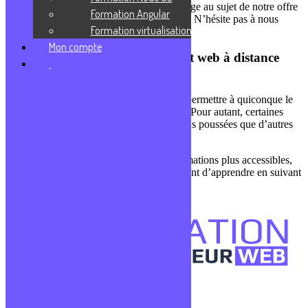
au code. Tu aimerais en apprendre davantage au sujet de notre offre
Formation Angular
de formation développeur web à distance ? N’hésite pas à nous
Formation virtualisation
contacter.
Mon compte
Les formations en développement web à distance
sont-elles ouvertes à tous ?
Le principe même d’une formation est de permettre à quiconque le
souhaite de développer ses connaissances. Pour autant, certaines
formations en développement web sont plus poussées que d’autres
et réclament certains pré-requis.
Tu peux également te tourner vers des formations plus accessibles,
ouvertes aux débutants. Nos courspermettent d’apprendre en suivant
un programme clair, concis et détaillé.
Confidentialité