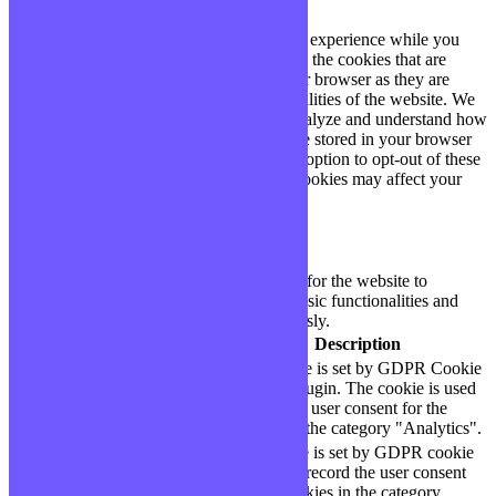
This website uses cookies to improve your experience while you
navigate through the website. Out of these, the cookies that are
categorized as necessary are stored on your browser as they are
essential for the working of basic functionalities of the website. We
also use third-party cookies that help us analyze and understand how
you use this website. These cookies will be stored in your browser
only with your consent. You also have the option to opt-out of these
cookies. But opting out of some of these cookies may affect your
browsing experience.
Necessary
Necessary
Toujours activé
Necessary cookies are absolutely essential for the website to
function properly. These cookies ensure basic functionalities and
security features of the website, anonymously.
Cookie
Durée
Description
This cookie is set by GDPR Cookie
cookielawinfo-
11
Consent plugin. The cookie is used
checbox-analytics
months
to store the user consent for the
cookies in the category "Analytics".
The cookie is set by GDPR cookie
cookielawinfo-
11
consent to record the user consent
checbox-functional
months
for the cookies in the category