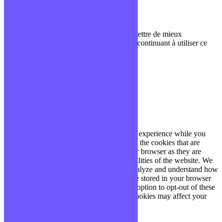
Qui sommes-nous ?
Contact
Nous utilisons des cookies pour nous permettre de mieux
comprendre comment le site est utilisé. En continuant à utiliser ce
site, vous acceptez cette politique.
Paramètres
J'ACCEPTE
Fermer
Privacy Overview
This website uses cookies to improve your experience while you
navigate through the website. Out of these, the cookies that are
categorized as necessary are stored on your browser as they are
essential for the working of basic functionalities of the website. We
also use third-party cookies that help us analyze and understand how
you use this website. These cookies will be stored in your browser
only with your consent. You also have the option to opt-out of these
cookies. But opting out of some of these cookies may affect your
browsing experience.
Necessary