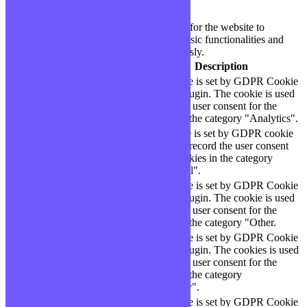
Necessary
Toujours activé
Necessary cookies are absolutely essential for the website to
function properly. These cookies ensure basic functionalities and
security features of the website, anonymously.
Cookie
Durée
Description
This cookie is set by GDPR Cookie
cookielawinfo-
11
Consent plugin. The cookie is used
checbox-analytics
months
to store the user consent for the
cookies in the category "Analytics".
The cookie is set by GDPR cookie
cookielawinfo-
11
consent to record the user consent
checbox-functional
months
for the cookies in the category
"Functional".
This cookie is set by GDPR Cookie
cookielawinfo-
11
Consent plugin. The cookie is used
checbox-others
months
to store the user consent for the
cookies in the category "Other.
This cookie is set by GDPR Cookie
Consent plugin. The cookies is used
cookielawinfo-
11
to store the user consent for the
checkbox-necessary
months
cookies in the category
"Necessary".
This cookie is set by GDPR Cookie