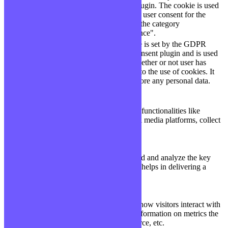
cookielawinfo-
Consent plugin. The cookie is used
11
checkbox-
to store the user consent for the
months
performance
cookies in the category
"Performance".
The cookie is set by the GDPR
Cookie Consent plugin and is used
11
viewed_cookie_policy
to store whether or not user has
months
consented to the use of cookies. It
does not store any personal data.
Functional
Functional
Functional cookies help to perform certain functionalities like
sharing the content of the website on social media platforms, collect
feedbacks, and other third-party features.
Performance
Performance
Performance cookies are used to understand and analyze the key
performance indexes of the website which helps in delivering a
better user experience for the visitors.
Analytics
Analytics
Analytical cookies are used to understand how visitors interact with
the website. These cookies help provide information on metrics the
number of visitors, bounce rate, traffic source, etc.