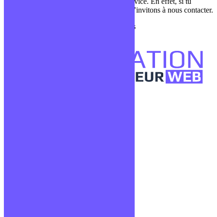
Notre plateforme de formation est à ton service. En effet, si tu
souhaites devenir développeur web, nous t’invitons à nous contacter.
Découvre nos cours de formations digitales
Confidentialité
Mentions légales
CGV
Liens utiles
Blog
Glossaire
Podcasts
Communauté Discord
À propos