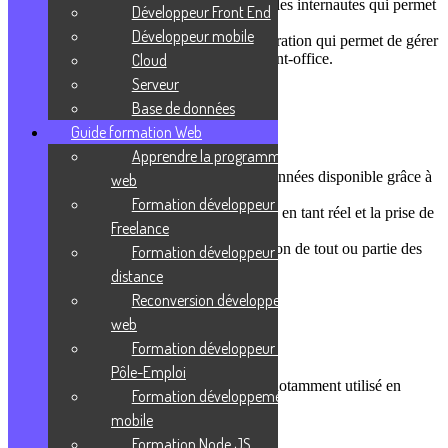
Le back-office est la partie non visible par les internautes qui permet
Développeur Front End
de manager la partie front-office.
Développeur mobile
C’est donc souvent un panneau d’administration qui permet de gérer
toutes les données qui s’affichent sur le front-office.
Cloud
Serveur
Big data
Base de données
Guide formation Web
Vocabulaire général
Apprendre la programmation
Le Big Data, c’est l’ensemble massif de données disponible grâce à
web
toutes les applications numériques.
Formation développeur web
Le Big Data permet, aujourd’hui, l’analyse en tant réel et la prise de
Freelance
décision à travers des statistiques.
Tout ceci est possible grâce à la numérisation de tout ou partie des
Formation développeur web à
processus analogiques.
distance
Reconversion développeur
BSon
web
Formation développeur web
Base de données
Pôle-Emploi
BSon est le format Binaire de JSon. Il est notamment utilisé en
Formation développement
NoSQL comme avec MongoDB.
mobile
Livraison Continue (CD)
Formation Node JS