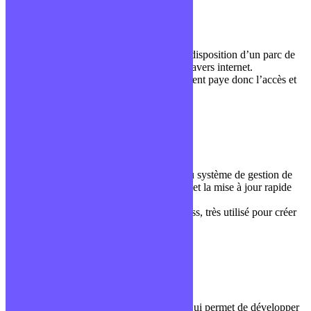
Cloud computing
Cloud
Le Cloud Computing représente la mise à disposition d’un parc de
machines, de réseaux et/ou de logiciels à travers internet.
Le fournisseur gère la maintenance et le client paye donc l’accès et
l’utilisation dudit service.
CMS
Vocabulaire général
Un CMS, Content Management System ou système de gestion de
contenu, est un outil permettant la création et la mise à jour rapide
d’un site internet.
L’exemple le plus populaire reste WordPress, très utilisé pour créer
facilement des sites.
Crossplateforme
Développement mobile
Se dit d’une technologie ou d’un langage qui permet de développer