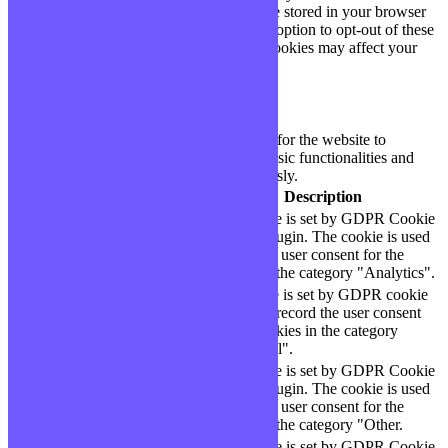
you use this website. These cookies will be stored in your browser
only with your consent. You also have the option to opt-out of these
cookies. But opting out of some of these cookies may affect your
browsing experience.
Necessary
Necessary
Toujours activé
Necessary cookies are absolutely essential for the website to
function properly. These cookies ensure basic functionalities and
security features of the website, anonymously.
Cookie
Durée
Description
This cookie is set by GDPR Cookie
cookielawinfo-
11
Consent plugin. The cookie is used
checbox-analytics
months
to store the user consent for the
cookies in the category "Analytics".
The cookie is set by GDPR cookie
cookielawinfo-
11
consent to record the user consent
checbox-functional
months
for the cookies in the category
"Functional".
This cookie is set by GDPR Cookie
cookielawinfo-
11
Consent plugin. The cookie is used
checbox-others
months
to store the user consent for the
cookies in the category "Other.
This cookie is set by GDPR Cookie