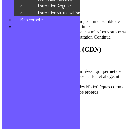
Formation Angular
DevOps
Formation virtualisation
Mon compte
Continuous Delivery, ou Livraison Continue, est un ensemble de
pratiques qui suit souvent l’Intégration Continue.
Elle vise à déployer de manière automatique et sur les bons supports,
le code source validé lors de l’action d’Intégration Continue.
Content Delivery Network (CDN)
Serveur
CDN, ou Content Delivery Network, est un réseau qui permet de
facilement mettre à disposition des ressources sur le net allégeant
notre serveur.
Les CDN sont très utilisés pour récupérer des bibliothèques comme
JQuery, mais on peut aussi l’utiliser pour nos propres
fichiers/images.
Intégration Continue (CI)
DevOps