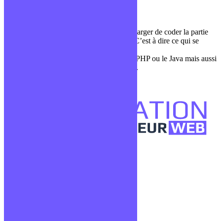
Vocabulaire général
Le dév back, c’est la personne qui va se charger de coder la partie
cachée des applications ou des sites Web. C’est à dire ce qui se
cache sur le serveur.
Il maitrisera un ou des langages comme le PHP ou le Java mais aussi
le SQL pour communiquer avec les BDDs.
1
2
3
…
5
Définitions suivantes
Confidentialité
Mentions légales
CGV
Liens utiles
Blog