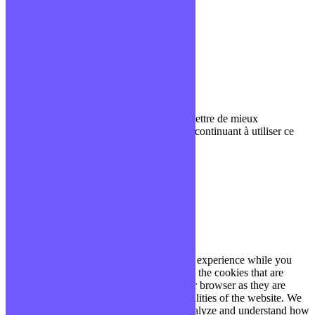
Glossaire
Podcasts
Communauté Discord
À propos
Qui sommes-nous ?
Contact
Nous utilisons des cookies pour nous permettre de mieux
comprendre comment le site est utilisé. En continuant à utiliser ce
site, vous acceptez cette politique.
Paramètres
J'ACCEPTE
Fermer
Privacy Overview
This website uses cookies to improve your experience while you
navigate through the website. Out of these, the cookies that are
categorized as necessary are stored on your browser as they are
essential for the working of basic functionalities of the website. We
also use third-party cookies that help us analyze and understand how