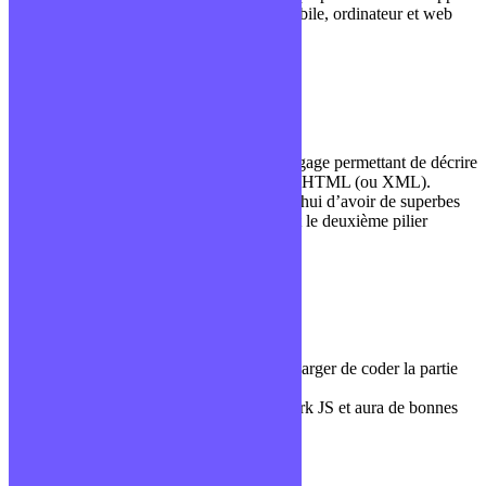
une seule fois pour différents supports (mobile, ordinateur et web
par exemple)
CSS
Développement frontend
CSS, ou Cascading Style Sheet, est un langage permettant de décrire
la disposition et l’apparence de documents HTML (ou XML).
Grâce à sa version 3, CSS permet aujourd’hui d’avoir de superbes
interfaces et d’ajouter des animations. Il est le deuxième pilier
incontournable du développement Web.
Dév Front-End
Vocabulaire général
Le dév front, c’est la personne qui va se charger de coder la partie
visible des applications ou des sites Web.
Il maitrisera souvent au moins un framework JS et aura de bonnes
connaissances HTML/CSS.
Dév Back-End