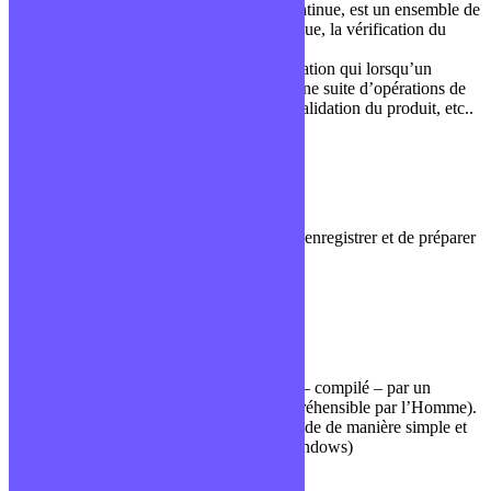
Continuous Integration, ou Intégration Continue, est un ensemble de
pratiques permettant, de manière automatique, la vérification du
code source.
Cela se fait à travers des outils d’automatisation qui lorsqu’un
développeur va push sur Git va déployer une suite d’opérations de
compilation, tests unitaires, fonctionnels, validation du produit, etc..
Commit
Versionning
Dans le versionning, commit est l’action d’enregistrer et de préparer
des fichiers pour les envoyer sur le serveur.
Compilé
Vocabulaire général
Se dit d’un langage qui va être transformé – compilé – par un
compilateur en un code binaire (non compréhensible par l’Homme).
C’est directement l’OS qui va utiliser ce code de manière simple et
rapide. (Exemple: les fichiers .exe sous Windows)