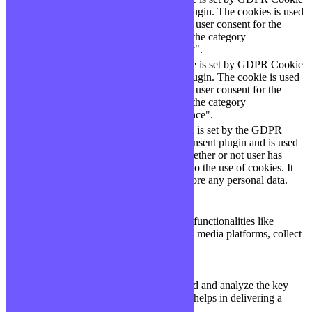
Consent plugin. The cookies is used
cookielawinfo-
11
to store the user consent for the
checkbox-necessary
months
cookies in the category
"Necessary".
This cookie is set by GDPR Cookie
cookielawinfo-
Consent plugin. The cookie is used
11
checkbox-
to store the user consent for the
months
performance
cookies in the category
"Performance".
The cookie is set by the GDPR
Cookie Consent plugin and is used
11
viewed_cookie_policy
to store whether or not user has
months
consented to the use of cookies. It
does not store any personal data.
Functional
Functional
Functional cookies help to perform certain functionalities like
sharing the content of the website on social media platforms, collect
feedbacks, and other third-party features.
Performance
Performance
Performance cookies are used to understand and analyze the key
performance indexes of the website which helps in delivering a
better user experience for the visitors.