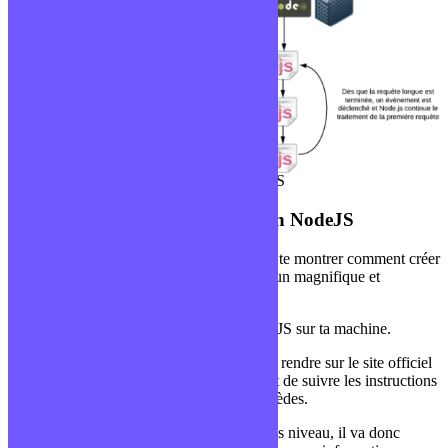
Schéma d’exemple avec un serveur NodeJS
Créer son premier Hello World en NodeJS
Quoi de mieux pour finir cet article que de te montrer comment créer
ton premier serveur NodeJS en renvoyant un magnifique et
classique « Hello World ! » ?
Avant tout, il te faudra avoir installer NodeJS sur ta machine.
Si ce n’est pas encore fait, il te suffira de te rendre sur le site officiel
(le lien officiel pour télécharger NodeJS) et de suivre les instructions
selon le système d’exploitation que tu possèdes.
Comme tu as pu le voir, NodeJS est très bas niveau, il va donc