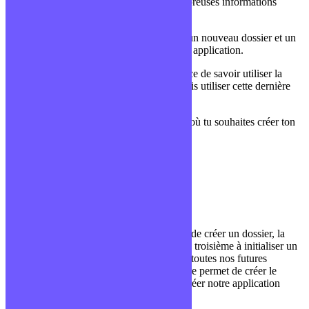
falloir être rigoureux et lui donner de nombreuses informations
lorsque l’on va créer notre serveur.
Dans un premier temps, nous allons créer un nouveau dossier et un
fichier Javascript qui sera le coeur de notre application.
Comme j’ai déjà pu t’expliquer l’importance de savoir utiliser la
console (LIEN VERS L’ARTICLE), je vais utiliser cette dernière
pour générer mon projet et les ressources.
N’oublies pas de te positionner à l’endroit où tu souhaites créer ton
projet, pour ma part ce sera sur le bureau.
On se lance avec 4 commandes:
mkdir hello-word-nodejs 

cd hello-word-nodejs 

npm init -y 

touch server.js
La première commande va nous permettre de créer un dossier, la
seconde à nous déplacer dans ce dossier, la troisième à initialiser un
fichier package.json (fichier qui possédera toutes nos futures
dépendances entre autre) et enfin la dernière permet de créer le
fichier javascript dans lequel nous allons créer notre application
serveur.