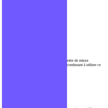
Liens utiles
Blog
Glossaire
Podcasts
Communauté Discord
À propos
Qui sommes-nous ?
Contact
Nous utilisons des cookies pour nous permettre de mieux
comprendre comment le site est utilisé. En continuant à utiliser ce
site, vous acceptez cette politique.
Paramètres
J'ACCEPTE
Fermer
Privacy Overview