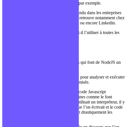
lectures/écritures rapides comme les tchats par exemple.
NodeJS est aujourd’hui très largement répandu dans les entreprises
et dans différents secteurs d’activités, on le retrouve notamment chez
Netflix, Paypal, Microsoft, Uber, la NASA ou encore Linkedin.
Pourquoi NodeJS est-il si puissant ? Et faut-il l’utiliser à toutes les
sauces ?
Le moteur V8 🏎
Le moteur d’exécution est l’un des 2 points qui font de NodeJS un
environnement performant.
C’est un outil open-source créé par Google pour analyser et exécuter
le Javascript de manière ultra rapide et optimisée.
Concrètement, le moteur V8 va traduire le code Javascript
directement en code compris par nos machines comme le font
certains navigateurs. Auparavant, Google utilisait un interpréteur, il y
avait donc un intermédiaire entre le code que l’on écrivait et le code
qui était donné à la machine ce qui réduisait drastiquement les
performances.
C’est un peu comme si l’on traduit à la volée un discours que l’on