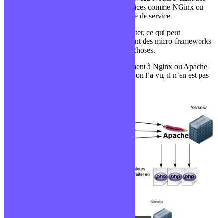
bas niveau, il n’aura pas recours à des services comme NGinx ou
Apache puisqu’il va lui-même gérer ce type de service.
Il va donc falloir dès le début les implémenter, ce qui peut
rapidement devenir fastidieux, heureusement des micro-frameworks
comme Express permettent de faciliter les choses.
Enfin, NodeJS est mono thread, contrairement à Nginx ou Apache
qui permettent le multithread, mais comme on l’a vu, il n’en est pas
moins performant !
Schéma d’exemple avec un serveur PHP