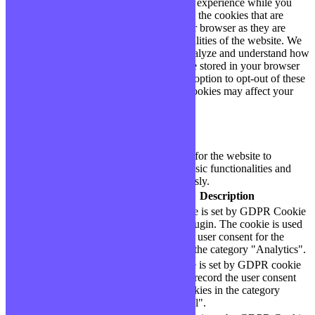
This website uses cookies to improve your experience while you
navigate through the website. Out of these, the cookies that are
categorized as necessary are stored on your browser as they are
essential for the working of basic functionalities of the website. We
also use third-party cookies that help us analyze and understand how
you use this website. These cookies will be stored in your browser
only with your consent. You also have the option to opt-out of these
cookies. But opting out of some of these cookies may affect your
browsing experience.
Necessary
Necessary
Toujours activé
Necessary cookies are absolutely essential for the website to
function properly. These cookies ensure basic functionalities and
security features of the website, anonymously.
Cookie
Durée
Description
This cookie is set by GDPR Cookie
cookielawinfo-
11
Consent plugin. The cookie is used
checbox-analytics
months
to store the user consent for the
cookies in the category "Analytics".
The cookie is set by GDPR cookie
cookielawinfo-
11
consent to record the user consent
checbox-functional
months
for the cookies in the category
"Functional".