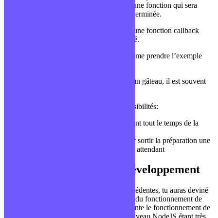
précédente sera terminée. On donne donc une fonction qui sera
rappelée quand la fonction principale sera terminée.
Dans l’exemple de l’upload, on exécutera une fonction callback
lorsque l’upload sera complètement terminé.
Pour bien imager la notion de callback, j’aime prendre l’exemple
d’un plat qui cuit au four.
Lorsque l’on fait une quiche, une tarte ou un gâteau, il est souvent
nécessaire de le faire cuire au four.
Une fois mis à cuire, nous avons deux possibilités:
regarder notre préparation cuire durant tout le temps de la
cuisson et ne rien faire d’autre
mettre un minuteur ou un réveil pour sortir la préparation une
fois cuite et aller faire autre chose en attendant
NodeJS – installation et développement
Si tu as bien compris mes explications précédentes, tu auras deviné
que regarder son plat cuire est l’équivalent du fonctionnement de
PHP tandis que mettre un minuteur représente le fonctionnement de
NodeJS. NodeJS: un environnement bas niveau NodeJS étant très