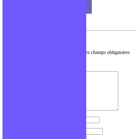
Base de données
Laisser un commentaire
Votre adresse e-mail ne sera pas publiée.
Les champs obligatoires
sont indiqués avec
*
Commentaire
*
Nom
*
E-mail
*