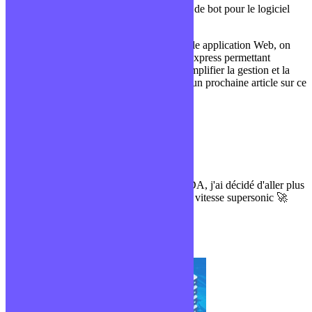
On retrouve aussi NodeJS pour la création de bot pour le logiciel
Discord.
Enfin, lorsqu’on souhaite créer une véritable application Web, on
préférera utiliser des frameworks comme Express permettant
d’ajouter une couche d’abstraction et de simplifier la gestion et la
création de l’application. Ce sera l’objet d’un prochaine article sur ce
blog 😇
Thomas C
Formateur sur des parcours DWWM & CDA, j'ai décidé d'aller plus
loin en te partageant mes connaissances en vitesse supersonic 🚀
Prends ta revanche sur la vie !
J'enrichis ma culture