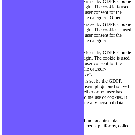
This cookie is set by GDPR Cookie
cookielawinfo-
11
Consent plugin. The cookie is used
checbox-others
months
to store the user consent for the
cookies in the category "Other.
This cookie is set by GDPR Cookie
Consent plugin. The cookies is used
cookielawinfo-
11
to store the user consent for the
checkbox-necessary
months
cookies in the category
"Necessary".
This cookie is set by GDPR Cookie
cookielawinfo-
Consent plugin. The cookie is used
11
checkbox-
to store the user consent for the
months
performance
cookies in the category
"Performance".
The cookie is set by the GDPR
Cookie Consent plugin and is used
11
viewed_cookie_policy
to store whether or not user has
months
consented to the use of cookies. It
does not store any personal data.
Functional
Functional
Functional cookies help to perform certain functionalities like
sharing the content of the website on social media platforms, collect
feedbacks, and other third-party features.