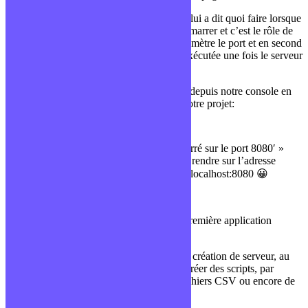
Enfin, lorsqu’on a créé le serveur et qu’on lui a dit quoi faire lorsque
quelqu’un le contacterait, il nous faut le démarrer et c’est le rôle de
la fonction listen qui prend en premier paramètre le port et en second
paramètre une fonction callback qui sera exécutée une fois le serveur
démarré.
Il ne nous reste plus qu’à lancer le serveur depuis notre console en
tapant la commande depuis le dossier de notre projet:
ode server.js
Tu devrais voir apparaitre « ‘Serveur démarré sur le port 8080′ »
dans la console et il ne te reste plus qu’à te rendre sur l’adresse
suivante pour voir ta page HTML ⇒ http://localhost:8080 😀
Conclusion
Félicitations ! Tu as mis en place ta toute première application
NodeJS, minimaliste mais fonctionnelle.
L’utilisation de NodeJS ne s’arrête pas à la création de serveur, au
contraire, il est très largement utilisé pour créer des scripts, par
exemple de la lecture et modification de fichiers CSV ou encore de
scrapping d’informations.