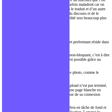
entend, la traduction ne sera pas parfaite, parfois maladroit car on
découvre le discours en même temps qu’on le traduit et d’un autre
côté, on a déjà eu le temps de lire le script du discours et de le
traduire à tête reposée. La deuxième possibilité sera beaucoup plus
performante et optimisée.
Non-bloquant
Le deuxième point rendant NodeJS rapide et performant réside dans
son fonctionnement.
En effet, ce dernier est basé sur un modèle non-bloquant, c’est à dire
que le code ne reste pas bloqué. Tout ceci est possible grâce au
système événementiel.
Prenons l’exemple de la mise en ligne d’une photo, comme le
permet de nombreux sites aujourd’hui.
D’un côté, sur un serveur PHP, tant que l’upload n’est pas terminé,
l’utilisateur devra attendre et aura souvent une page blanche en
attendant, selon la taille du fichier et la vitesse de sa connexion
Internet.
D’un autre côté, avec NodeJS, l’upload se fera en tâche de fond et
l’utilisateur pourra continuer à utiliser l’application. Lorsque le