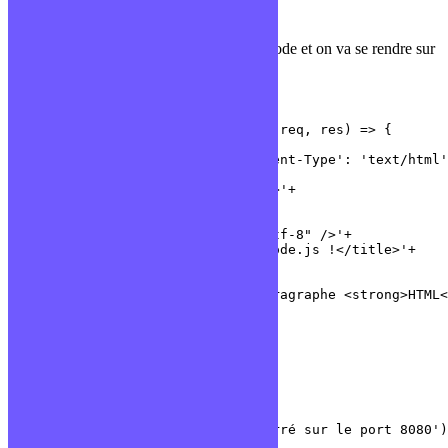
On va maintenant pouvoir développer !
On ouvre notre projet dans un éditeur de code et on va se rendre sur
le fichier server.js :
const http = require('http');

const server = http.createServer((req, res) => {

	res.writeHead(200, {'Content-Type': 'text/html'});

	res.write('<!DOCTYPE html>'+

        '<html>'+

        '    <head>'+

        '        <meta charset="utf-8" />'+

        '        <title>Mon app Node.js !</title>'+

        '    </head>'+

        '    <body>'+

        '     	<p>Mon premier paragraphe <strong>HTML</strong> renvoyé !</p>'+

        '    </body>'+

        '</html>');

	res.end();

});

server.listen(8080, () => {

	console.log('Serveur démarré sur le port 8080');

});