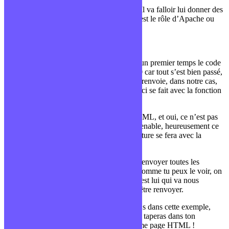
Comme expliqué, NodeJS est bas niveau. Il va falloir lui donner des
informations que PHP ne donne pas car c’est le rôle d’Apache ou
NGinx.
Créer sa première application NodeJS 9
Dans notre callback, on va retrouver dans un premier temps le code
de retour, dans notre cas, c’est un code 200 car tout s’est bien passé,
mais aussi le type de fichier que le serveur renvoie, dans notre cas,
on va vouloir renvoyer du HTML. Tout ceci se fait avec la fonction
writeHead .
Dans un second temps, on va écrire du HTML, et oui, ce n’est pas
super lisible ni forcément facilement maintenable, heureusement ce
n’est pas la seule façon de faire ! Cette écriture se fera avec la
fonction write.
Enfin, il ne reste plus qu’à dire qu’on veut envoyer toutes les
informations à l’aide de la fonction end . Comme tu peux le voir, on
a utiliser uniquement l’objet de réponse, c’est lui qui va nous
permettre de paramétrer et gérer ce qui va être renvoyer.
Nous n’avons aussi aucune gestion d’URLs dans cette exemple,
cela signifie que peu importe l’URL que tu taperas dans ton
navigateur, tu tomberas toujours sur la même page HTML !