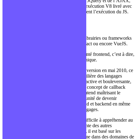
les années 2000. D’abord avec l’arrivée de JQuery et de l’AJAX,
puis plus tard grâce à l’arrivé du moteur d’exécution V8 livré avec
Google Chrome qui a accélérer drastiquement l’exécution du JS.
NodeJS – Javascript
On a pu voir l’émergence de nombreuses librairies ou frameworks
comme Blackbone, MeteorJS, Angular, React ou encore VueJS.
Cependant, le Javascript a toujours été orienté frontend, c’est à dire,
destiné au développement d’interface graphique.
Lorsque NodeJS est sorti dans sa première version en mai 2010, ce
fut un véritable coup de pied dans la fourmilière des langages
serveurs. Au delà de la technologie ultra réactive et bouleversante,
puisque NodeJS ré-utilise très largement le concept de callback
(fonctions de rappel), les développeurs frontend maîtrisant le
Javascript ont pu voir une très belle opportunité de devenir
développeur fullstack (développeur frontend et backend en même
temps) sans avoir à apprendre plusieurs langages.
Toutefois, NodeJS est un environnement difficile à appréhender au
départ car il demande une réflexion différente des autres
environnements. Tout comme le Javascript, il est basé sur les
événements et c’est grâce à ça qu’il performe dans des domaines de