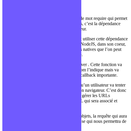
Décortiquons le fichier 🙂
Au tout début de notre fichier, on retrouve le mot require qui permet
d’importer une dépendance. Dans notre cas, c’est la dépendance
HTTP qui va permettre de créer notre serveur.
Tu te demandes peut-être comment on peut utiliser cette dépendance
alors qu’elle n’a pas été installée ? Et bien NodeJS, dans son coeur,
possède un certain nombre de dépendances natives que l’on peut
utiliser. La dépendance HTTP en fait partie.
On retrouve ensuite une fonction createServer . Cette fonction va
permettre de créer le serveur comme son nom l’indique mais va
surtout prendre en paramètre une fonction callback importante.
Cette fonction sera appelée à chaque fois qu’un utilisateur va tenter
de se rendre sur notre application depuis son navigateur. C’est donc
à l’intérieur de celle-ci que l’on va pouvoir gérer les URLs
disponibles sur notre application et l’HTML qui sera associé et
renvoyé.
Cette dernière nous donnera accès à deux objets, la requête qui aura
toutes les informations entrantes et la réponse qui nous permettra de
renvoyer de nouvelles informations.