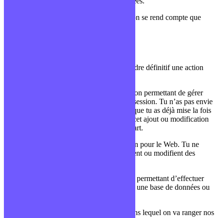
données ou encore de persistance de données.
Plus on avance dans nos recherches, plus on se rend compte que
c’est un univers vaste et riche.
Sauvegarder des données
La persistance de données est le fait de rendre définitif une action
effectuée sur une donnée.
Imaginons que tu développes une application permettant de gérer
tous les jeux de plateau que tu as en ta possession. Tu n’as pas envie
de remettre à chaque fois les informations que tu as déjà mise la fois
précédente. Il va donc être nécessaire que cet ajout ou modification
de données soient sauvegardées quelque part.
Il en est de même si tu crées une application pour le Web. Tu ne
souhaites pas que tes utilisateurs, qui ajoutent ou modifient des
données sur ton site, perdent ces données.
Il va donc être nécessaire d’utiliser un outil permettant d’effectuer
cette sauvegarde définitive, on appelle cela une base de données ou
BDD.
Grossièrement, c’est un énorme tableau dans lequel on va ranger nos