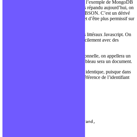
Revenons au type de données. Si on prend l’exemple de MongoDB
qui est certainement le plus connu et le plus répandu aujourd’hui, on
retombe sur un format de données nommé BSON. C’est un dérivé
du format JSON qui permet d’être binaire et d’être plus permissif sur
les types de valeurs.
Le JSON est lui même un dérivé des objets littéraux Javascript. On
comprend pourquoi MongoDB se marie facilement avec des
applications NodeJS !
En NoSQL, contrairement au monde relationnelle, on appellera un
tableau une collection et chaque ligne du tableau sera un document.
Globalement, le fonctionnement sera assez identique, puisque dans
notre cas, on fonctionnera aussi avec une référence de l’identifiant
de la Région au sein d’un document Ville.
Exemple avec les villes:
// Collection Ville

[

	{

		_id: 1,

		nom: Clermont-Ferrand,

		regionId: 1

	},

	{
