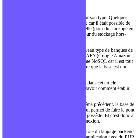
créer une base de données
établir une connexion avec celle-ci
Avant de créer une BDD, il va falloir choisir son type. Quelques
années en arrière, le choix était assez simple car il était possible de
ne faire que de la persistance dite relationnelle (pour du stockage en
ligne) ou sous forme de fichiers fichiers (pour du stockage hors-
ligne)
Aujourd’hui, le monde a évolué et, un nouveau type de banques de
données a vu le jour notamment avec les GAFA (Google Amazon
Facebook Apple). Ce type de base se nomme NoSQL car il est tout
l’opposé d’une base relationnelle, c’est à dire que la base est non
structurée et dénuée de relations.
Je reviendrais sur les types un peu plus tard dans cet article.
Concentrons-nous sur le deuxième point à savoir comment établir
une connexion.
Et bien, comme on a pu le voir dans le schéma précédent, la base de
données est forcément reliée à un serveur qui permet de faire le pont
entre ce que demande le client et ce qu’elle possède. Et c’est donc à
travers ce serveur que l’on va établir la connexion.
Pour être encore plus précis, cela va être le rôle du langage backend
utilisé. Par exemple, si tu as développé ton application avec du PHP