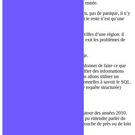
une table et chaque élément du tableau une entrée.
Ainsi, si l’une des régions changent de noms, pas de panique, il n’y
a qu’un seul endroit à modifier puisque tout le reste n’est qu’une
question de relations.
Il en va de même pour récupérer toutes les villes d’une région: il
suffit de connaitre l’identifiant de la région, exit les problèmes de
fautes de frappe.
Il reste un dernier point à aborder: le langage.
En effet, il va être nécessaire à un moment donner de faire ce que
l’on appelle une requête: récupérer ou modifier des informations
selon certains paramètres. Et pour cela, nous allons utiliser un
langage propre aux bases de données relationnelles à savoir le SQL.
(Structured Query Language ou langage de requête structurée)
Le monde du NoSQL
La famille NoSQL a commencé à exister autour des années 2010.
C’est aussi à partir de cette époque qu’on a pu entendre parler du
Big Data, de Data Center et de tout ce qui touche de près ou de loin
à du stockage massif d’informations.