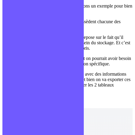
Revenons sur le modèle relationnel et prenons un exemple pour bien
le comprendre.
La France est composée de régions qui possèdent chacune des
villes.
Le modèle de ce type de base de données repose sur le fait qu’il
existe la plupart du temps des relations au sein du stockage. Et c’est
exactement le cas dans l’exemple que j’ai pris.
Une ville appartiendra à une seule région et on pourrait avoir besoin
de récupérer toutes les villes selon une région spécifique.
Ainsi, plutôt que d’avoir un unique tableau avec des informations
redondantes et difficilement maintenables et bien on va exporter ces
informations dans un second tableau et relier les 2 tableaux
ensembles.
Exemple avec un seul tableau: