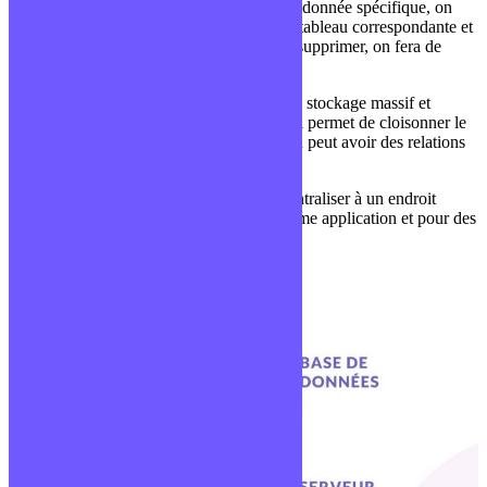
informations. Quand on aura besoin d’une donnée spécifique, on
récupérera les informations sur la ligne du tableau correspondante et
quand on aura besoin de la modifier ou la supprimer, on fera de
même.
Un fichier Excel est un très bel exemple de stockage massif et
structuré. Chaque feuille d’un fichier Excel permet de cloisonner le
type donnée que la feuille va contenir et on peut avoir des relations
entre les différentes feuilles.
Cette technologie va donc permettre de centraliser à un endroit
précis toutes les informations pour une même application et pour des
utilisateurs différents.
Voici un schéma d’exemple: