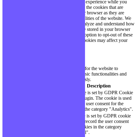
This website uses cookies to improve your experience while you
navigate through the website. Out of these, the cookies that are
categorized as necessary are stored on your browser as they are
essential for the working of basic functionalities of the website. We
also use third-party cookies that help us analyze and understand how
you use this website. These cookies will be stored in your browser
only with your consent. You also have the option to opt-out of these
cookies. But opting out of some of these cookies may affect your
browsing experience.
Necessary
Necessary
Toujours activé
Necessary cookies are absolutely essential for the website to
function properly. These cookies ensure basic functionalities and
security features of the website, anonymously.
Cookie
Durée
Description
This cookie is set by GDPR Cookie
cookielawinfo-
11
Consent plugin. The cookie is used
checbox-analytics
months
to store the user consent for the
cookies in the category "Analytics".
The cookie is set by GDPR cookie
cookielawinfo-
11
consent to record the user consent
checbox-functional
months
for the cookies in the category
"Functional".