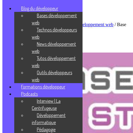
Blog du développeur
Bases développement
web
Accueil
/
Blog du développeur
/
Bases développement web
/
Base
Technos développeurs
de données
web
Base de données
News développement
web
Tutos développement
web
Outils développeurs
web
Formations développeur
Podcasts
Interview | La
Centrifugeuse
Développement
informatique
Pédagogie