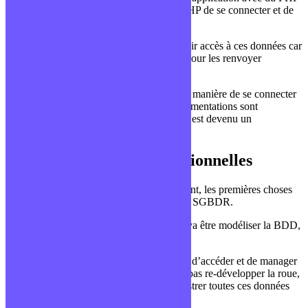
pour la partie backend et bien se sera au PHP de se connecter et de
discuter avec la banque de données.
En effet, c’est la partie serveur qui doit avoir accès à ces données car
elle aura souvent besoin de les manipuler pour les renvoyer
correctement mis en forme pour le client.
Chaque langage serveur possède sa propre manière de se connecter
à un stockage massif et structuré. Les documentations sont
relativement bien faites pour ce point car c’est devenu un
incontournable.
Les bases de données relationnelles
Quand on parle de base de données, souvent, les premières choses
que l’on entend sont les mots relationnel et SGBDR.
Le premier mot renvoie à la manière dont va être modéliser la BDD,
c’est à dire avec un modèle de relations.
Le second mot renvoie à l’outil qui permet d’accéder et de manager
une banque de données, car oui, on ne va pas re-développer la roue,
il existe des outils qui permettent d’administrer toutes ces données
(PhpMyAdmin par exemple).