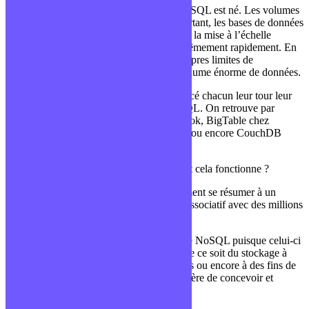
C’est à partir de ce dernier point que le NoSQL est né. Les volumes
de données devenant de plus en plus important, les bases de données
relationnelles ne permettaient pas de suivre la mise à l’échelle
(scalabilité) d’un système qui évoluait extrêmement rapidement. En
effet, le modèle relationnel possède ses propres limites de
performances lorsqu’il s’agit de trier un volume énorme de données.
Ceux sont donc les plus grands qui ont lancé chacun leur tour leur
propre système de gestion de BDDs NoSQL. On retrouve par
exemple Cassandra et HBase chez Facebook, BigTable chez
Google, MongoDB chez
SourceForge.net
ou encore CouchDB
pour Ubuntu One.
Mais si on ne fait pas de relations comment cela fonctionne ?
Et bien, le modèle NoSQL peut grossièrement se résumer à un
modèle clé/valeur, c’est-à-dire un tableau associatif avec des millions
voir des milliards de données.
Il existe évidemment des spécialités dans le NoSQL puisque celui-ci
permet de répondre à différents besoins que ce soit du stockage à
des fins classiques, à des fins de statistiques ou encore à des fins de
graphiques. Il existera donc autant de manière de concevoir et
d’utiliser le NoSQL.