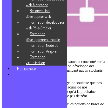
web à distance
Reconversion
développeur web
Formation développeur
web Pôle-Emploi
Formation
développement mobile
Formation Node JS
Formation Angular
3 septembre 2021
Formation
Lorsqu’on débute la programmation, on est souvent concentré sur la
virtualisation
création d’algorithme pure et bien souvent, on développe des
Mon compte
logiciels et programmes simples qui ne demandent aucun stockage
de données.
Et puis, au fur et à mesure de l’apprentissage, on souhaite que nos
données soient stockées, c’est à dire que chacune de nos
modifications soient inscrites à un endroit et qu’à la prochaine
ouverture de notre application, on ne reparte pas de zéro.
On fait quelques recherches et on tombe sur les notions de bases de