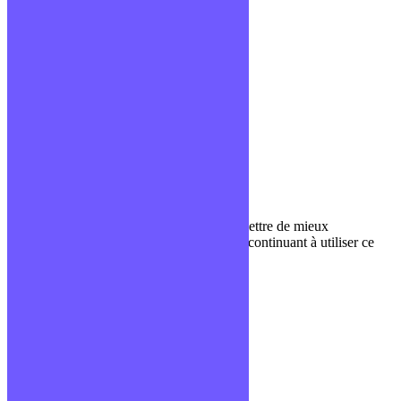
Liens utiles
Blog
Glossaire
Podcasts
Communauté Discord
À propos
Qui sommes-nous ?
Contact
Nous utilisons des cookies pour nous permettre de mieux
comprendre comment le site est utilisé. En continuant à utiliser ce
site, vous acceptez cette politique.
Paramètres
J'ACCEPTE
Fermer
Privacy Overview