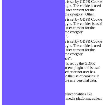
This cookie is set by GDPR Cookie
cookielawinfo-
11
Consent plugin. The cookie is used
checbox-others
months
to store the user consent for the
cookies in the category "Other.
This cookie is set by GDPR Cookie
Consent plugin. The cookies is used
cookielawinfo-
11
to store the user consent for the
checkbox-necessary
months
cookies in the category
"Necessary".
This cookie is set by GDPR Cookie
cookielawinfo-
Consent plugin. The cookie is used
11
checkbox-
to store the user consent for the
months
performance
cookies in the category
"Performance".
The cookie is set by the GDPR
Cookie Consent plugin and is used
11
viewed_cookie_policy
to store whether or not user has
months
consented to the use of cookies. It
does not store any personal data.
Functional
Functional
Functional cookies help to perform certain functionalities like
sharing the content of the website on social media platforms, collect
feedbacks, and other third-party features.