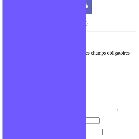
CMS (Content Management System)
Laisser un commentaire
Votre adresse e-mail ne sera pas publiée.
Les champs obligatoires
sont indiqués avec
*
Commentaire
*
Nom
*
E-mail
*