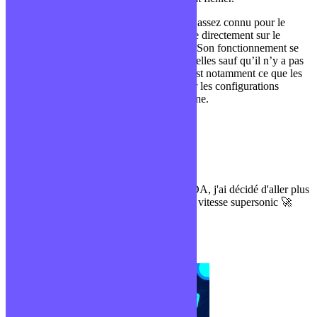
C’est par exemple le cas de SQLite qui est assez connu pour le
stockage de données hors-ligne, c’est à dire directement sur le
support (ordinateur, tablette ou téléphone). Son fonctionnement se
rapproche d’une base de données relationnelles sauf qu’il n’y a pas
besoin d’avoir un serveur de stockage. C’est notamment ce que les
logiciels utilisent souvent pour sauvegarder les configurations
utilisateurs sur un ordinateur ou un téléphone.
Thomas C
Formateur sur des parcours DWWM & CDA, j'ai décidé d'aller plus
loin en te partageant mes connaissances en vitesse supersonic 🚀
Prends ta revanche sur la vie !
J'enrichis ma culture