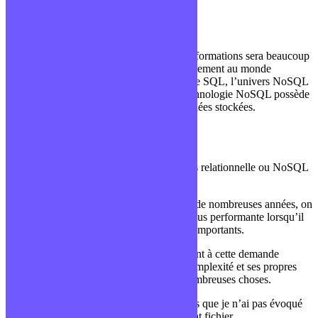
		_id: 3,

		nom: Allier

	}

Cependant, la requête de récupération d’informations sera beaucoup
plus rapide. Il faut aussi savoir que contrairement au monde
relationnel qui possède un langage dédié, le SQL, l’univers NoSQL
lui ne possède pas de langage. Chaque technologie NoSQL possède
sa propre manière d’interagir avec les données stockées.
Conclusion
Globalement, le but d’une base de données relationnelle ou NoSQL
reste le même: stocker des informations.
Si le modèle relationnel est présent depuis de nombreuses années, on
a pu voir que son approche n’était pas la plus performante lorsqu’il
s’agissait de traiter un volume de données importants.
Le NoSQL, quant à lui, répond parfaitement à cette demande
cependant il ajoute sa propre couche de complexité et ses propres
spécificités puisqu’il permet de faire de nombreuses choses.
Il reste un dernier type de bases de données que je n’ai pas évoqué
dans cet article qui est le stockage au format fichier.