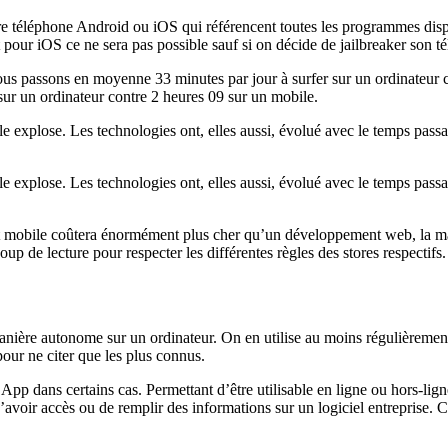
tre téléphone Android ou iOS qui référencent toutes les programmes dispo
pour iOS ce ne sera pas possible sauf si on décide de jailbreaker son 
s passons en moyenne 33 minutes par jour à surfer sur un ordinateur cont
 sur un ordinateur contre 2 heures 09 sur un mobile.
e explose. Les technologies ont, elles aussi, évolué avec le temps pa
e explose. Les technologies ont, elles aussi, évolué avec le temps pa
t mobile coûtera énormément plus cher qu’un développement web, la ma
up de lecture pour respecter les différentes règles des stores respectifs.
ière autonome sur un ordinateur. On en utilise au moins régulièrement un
our ne citer que les plus connus.
p dans certains cas. Permettant d’être utilisable en ligne ou hors-ligne
’avoir accès ou de remplir des informations sur un logiciel entreprise. C