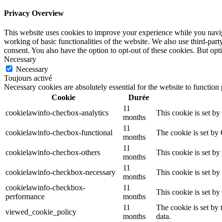
Privacy Overview
This website uses cookies to improve your experience while you navigat
working of basic functionalities of the website. We also use third-pa
consent. You also have the option to opt-out of these cookies. But op
Necessary
Necessary
Toujours activé
Necessary cookies are absolutely essential for the website to function
Cookie
Durée
11
cookielawinfo-checbox-analytics
This cookie is set b
months
11
cookielawinfo-checbox-functional
The cookie is set by
months
11
cookielawinfo-checbox-others
This cookie is set b
months
11
cookielawinfo-checkbox-necessary
This cookie is set b
months
cookielawinfo-checkbox-
11
This cookie is set b
performance
months
11
The cookie is set by
viewed_cookie_policy
months
data.