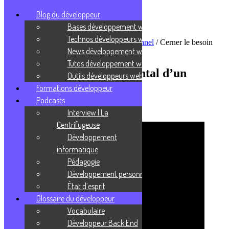
Blog du développeur
Bases développement web
Technos développeurs web
Accueil
/
Podcasts
/
Développement personnel
/
Cerner le besoin
News développement web
fondamental d’un objectif pour y parvenir
Tutos développement web
Cerner le besoin fondamental d’un
Outils développeurs web
objectif pour y parvenir
Formations développeur
Podcasts
27 juillet 2021
Interview | La
Centrifugeuse
Développement
informatique
Pédagogie
Développement personnel
État d’esprit
Glossaire du développeur
Vocabulaire
Développeur Back End