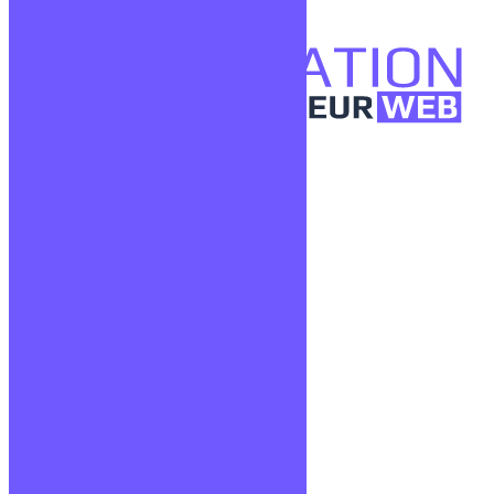
Confidentialité
Mentions légales
CGV
Liens utiles
Blog
Glossaire
Podcasts
Communauté Discord
À propos
Qui sommes-nous ?
Contact