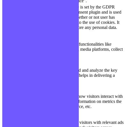
"Performance".
The cookie is set by the GDPR
Cookie Consent plugin and is used
11
viewed_cookie_policy
to store whether or not user has
months
consented to the use of cookies. It
does not store any personal data.
Functional
Functional
Functional cookies help to perform certain functionalities like
sharing the content of the website on social media platforms, collect
feedbacks, and other third-party features.
Performance
Performance
Performance cookies are used to understand and analyze the key
performance indexes of the website which helps in delivering a
better user experience for the visitors.
Analytics
Analytics
Analytical cookies are used to understand how visitors interact with
the website. These cookies help provide information on metrics the
number of visitors, bounce rate, traffic source, etc.
Advertisement
Advertisement
Advertisement cookies are used to provide visitors with relevant ads