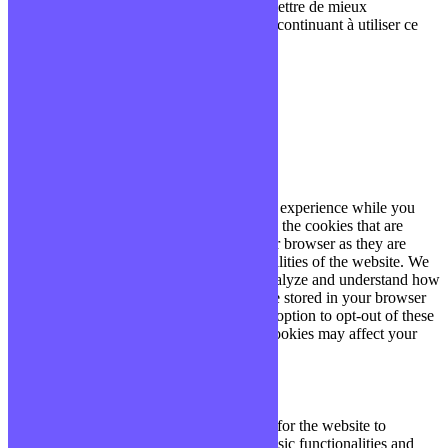
Nous utilisons des cookies pour nous permettre de mieux
comprendre comment le site est utilisé. En continuant à utiliser ce
site, vous acceptez cette politique.
Paramètres
J'ACCEPTE
Fermer
Privacy Overview
This website uses cookies to improve your experience while you
navigate through the website. Out of these, the cookies that are
categorized as necessary are stored on your browser as they are
essential for the working of basic functionalities of the website. We
also use third-party cookies that help us analyze and understand how
you use this website. These cookies will be stored in your browser
only with your consent. You also have the option to opt-out of these
cookies. But opting out of some of these cookies may affect your
browsing experience.
Necessary
Necessary
Toujours activé
Necessary cookies are absolutely essential for the website to
function properly. These cookies ensure basic functionalities and