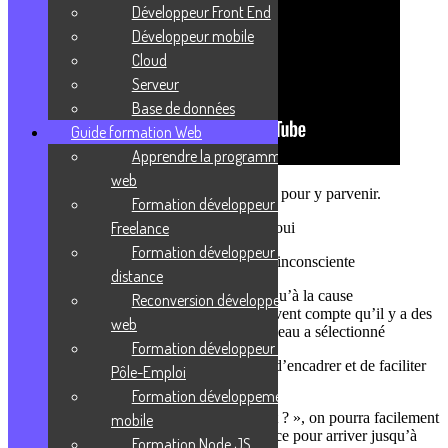
Développeur Front End
Développeur mobile
Cloud
Serveur
Base de données
Guide formation Web
Apprendre la programmation
web
Cerner le besoin fondamental d’un objectif pour y parvenir.
Formation développeur web
Freelance
On souhaite tous obtenir certaines choses, oui
Formation développeur web à
Mais ces besoins interviennent de manière inconsciente
distance
Lorsqu’on prend le temps de remonter jusqu’à la cause
Reconversion développeur
fondamentale de ce besoin, on se rend souvent compte qu’il y a des
web
chemins différents que celui que notre cerveau a sélectionné
Formation développeur web
La technique des 5 « pourquoi ? » permet d’encadrer et de faciliter
Pôle-Emploi
cette réflexion
Formation développement
Ajuster avec la technique des 5 « comment ? », on pourra facilement
mobile
obtenir une chaine d’action à mettre en place pour arriver jusqu’à
Formation Node JS