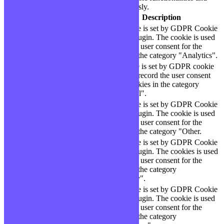
security features of the website, anonymously.
Cookie
Durée
Description
This cookie is set by GDPR Cookie
cookielawinfo-
11
Consent plugin. The cookie is used
checbox-analytics
months
to store the user consent for the
cookies in the category "Analytics".
The cookie is set by GDPR cookie
cookielawinfo-
11
consent to record the user consent
checbox-functional
months
for the cookies in the category
"Functional".
This cookie is set by GDPR Cookie
cookielawinfo-
11
Consent plugin. The cookie is used
checbox-others
months
to store the user consent for the
cookies in the category "Other.
This cookie is set by GDPR Cookie
Consent plugin. The cookies is used
cookielawinfo-
11
to store the user consent for the
checkbox-necessary
months
cookies in the category
"Necessary".
This cookie is set by GDPR Cookie
cookielawinfo-
Consent plugin. The cookie is used
11
checkbox-
to store the user consent for the
months
performance
cookies in the category