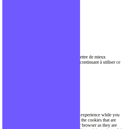
Blog
Glossaire
Podcasts
Communauté Discord
À propos
Qui sommes-nous ?
Contact
Nous utilisons des cookies pour nous permettre de mieux
comprendre comment le site est utilisé. En continuant à utiliser ce
site, vous acceptez cette politique.
Paramètres
J'ACCEPTE
Fermer
Privacy Overview
This website uses cookies to improve your experience while you
navigate through the website. Out of these, the cookies that are
categorized as necessary are stored on your browser as they are