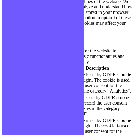
essential for the working of basic functionalities of the website. We
also use third-party cookies that help us analyze and understand how
you use this website. These cookies will be stored in your browser
only with your consent. You also have the option to opt-out of these
cookies. But opting out of some of these cookies may affect your
browsing experience.
Necessary
Necessary
Toujours activé
Necessary cookies are absolutely essential for the website to
function properly. These cookies ensure basic functionalities and
security features of the website, anonymously.
Cookie
Durée
Description
This cookie is set by GDPR Cookie
cookielawinfo-
11
Consent plugin. The cookie is used
checbox-analytics
months
to store the user consent for the
cookies in the category "Analytics".
The cookie is set by GDPR cookie
cookielawinfo-
11
consent to record the user consent
checbox-functional
months
for the cookies in the category
"Functional".
This cookie is set by GDPR Cookie
cookielawinfo-
11
Consent plugin. The cookie is used
checbox-others
months
to store the user consent for the