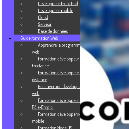
Développeur Front End
Développeur mobile
Cloud
Serveur
Base de données
Guide formation Web
Apprendre la programmation
web
Formation développeur web
Freelance
Formation développeur web à
distance
Reconversion développeur
web
Formation développeur web
Pôle-Emploi
Formation développement
mobile
Formation Node JS