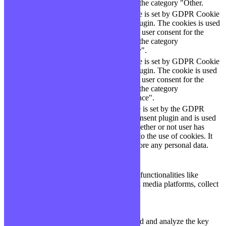
cookies in the category "Other.
This cookie is set by GDPR Cookie
Consent plugin. The cookies is used
cookielawinfo-
11
to store the user consent for the
checkbox-necessary
months
cookies in the category
"Necessary".
This cookie is set by GDPR Cookie
cookielawinfo-
Consent plugin. The cookie is used
11
checkbox-
to store the user consent for the
months
performance
cookies in the category
"Performance".
The cookie is set by the GDPR
Cookie Consent plugin and is used
11
viewed_cookie_policy
to store whether or not user has
months
consented to the use of cookies. It
does not store any personal data.
Functional
Functional
Functional cookies help to perform certain functionalities like
sharing the content of the website on social media platforms, collect
feedbacks, and other third-party features.
Performance
Performance
Performance cookies are used to understand and analyze the key