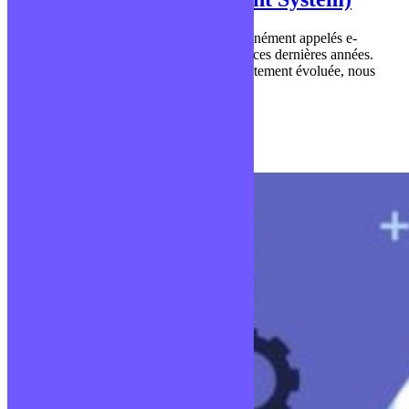
Les sites de vente en ligne, ou plus communément appelés e-
commerce, sont en forte croissance depuis ces dernières années.
Notre consommation quotidienne ayant fortement évoluée, nous
passons de plus en…
Publié le 6 août 2021
Technos développeurs web